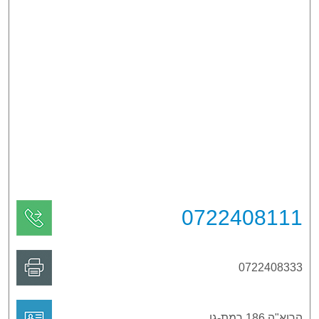
0722408111
0722408333
הרוא"ה 186 רמת-גן